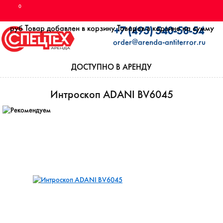
0
руб
Товар добавлен в корзину
Товаров в корзине
на сумму
+7 (495) 540-58-54
order@arenda-antiterror.ru
ДОСТУПНО В АРЕНДУ
Интроскоп ADANI BV6045