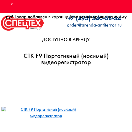
0
руб
Товар добавлен в корзину
Товаров в корзине
на сумму
+7 (495) 540-58-54
order@arenda-antiterror.ru
ДОСТУПНО В АРЕНДУ
CTK F9 Портативный (носимый)
видеорегистратор