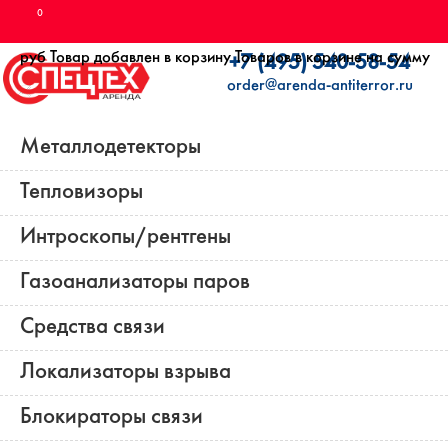
0
руб
Товар добавлен в корзину
Товаров в корзине
на сумму
+7 (495) 540-58-54
order@arenda-antiterror.ru
Металлодетекторы
Тепловизоры
Интроскопы/рентгены
Газоанализаторы паров
Средства связи
Локализаторы взрыва
Блокираторы связи