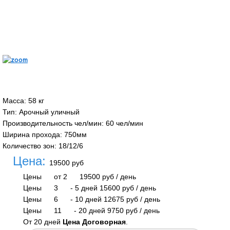
Масса
:
58 кг
Тип
:
Арочный уличный
Производительность чел/мин
:
60 чел/мин
Ширина прохода
:
750мм
Количество зон
:
18/12/6
Цена:
19500 руб
Цены
от 2
19500 руб
/ день
Цены
3
-
5 дней
15600 руб
/ день
Цены
6
-
10 дней
12675 руб
/ день
Цены
11
-
20 дней
9750 руб
/ день
От 20 дней
Цена Договорная
.