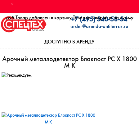
0
руб
Товар добавлен в корзину
Товаров в корзине
на сумму
+7 (495) 540-58-54
order@arenda-antiterror.ru
ДОСТУПНО В АРЕНДУ
Арочный металлодетектор Блокпост РС Х 1800
M K