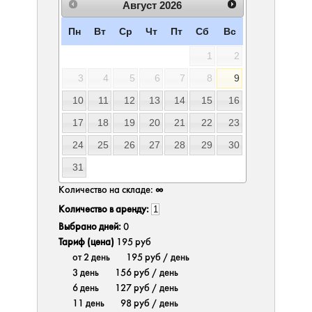
Август
2026
Пн
Вт
Ср
Чт
Пт
Сб
Вс
1
2
3
4
5
6
7
8
9
10
11
12
13
14
15
16
17
18
19
20
21
22
23
24
25
26
27
28
29
30
31
Количество на складе:
∞
Количество в аренду:
Выбрано дней:
0
Тариф (цена)
195 руб
от 2 день
195 руб
/ день
3 день
156 руб
/ день
6 день
127 руб
/ день
11 день
98 руб
/ день