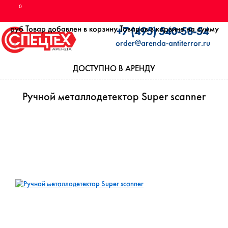
0
руб
Товар добавлен в корзину
Товаров в корзине
на сумму
+7 (495) 540-58-54
order@arenda-antiterror.ru
ДОСТУПНО В АРЕНДУ
Ручной металлодетектор Super scanner