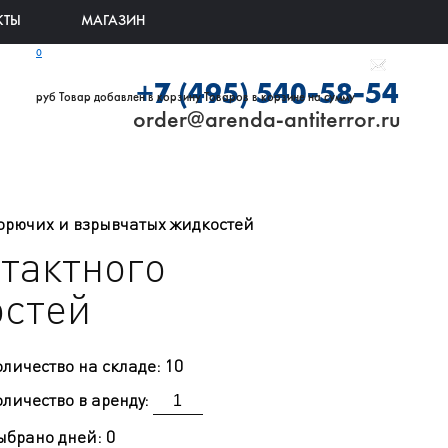
КТЫ
МАГАЗИН
0
+7 (495) 540-58-54
руб
Товар добавлен в корзину
Товаров в корзине
на сумму
order@arenda-antiterror.ru
горючих и взрывчатых жидкостей
нтактного
остей
оличество на складе:
10
личество в аренду:
ыбрано дней:
0