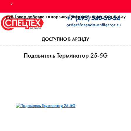
0
руб
Товар добавлен в корзину
Товаров в корзине
на сумму
+7 (495) 540-58-54
order@arenda-antiterror.ru
ДОСТУПНО В АРЕНДУ
Подавитель Терминатор 25-5G