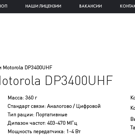
ЧОП
НАШИ ЛИЦЕНЗИИ
ВАКАНСИИ
КОНТА
 Motorola DP3400UHF
otorola DP3400UHF
Масса
:
360 г
К
Стандарт связи
:
Аналогово / Цифровой
Ко
Тип рации
:
Портативные
В
Дипазон частот
:
403-470 МГц
Т
Мощность передатчика
:
1-4 Вт