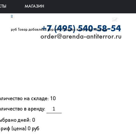
КТЫ
МАГАЗИН
0
+7 (495) 540-58-54
руб
Товар добавлен в корзину
Товаров в корзине
на сумму
order@arenda-antiterror.ru
оличество на складе:
10
личество в аренду:
ыбрано дней:
0
ариф (цена)
0 руб