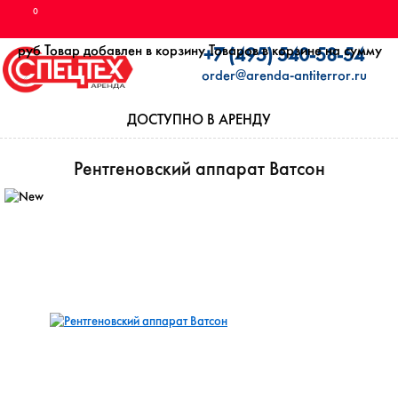
0
руб
Товар добавлен в корзину
Товаров в корзине
на сумму
+7 (495) 540-58-54
order@arenda-antiterror.ru
ДОСТУПНО В АРЕНДУ
Рентгеновский аппарат Ватсон