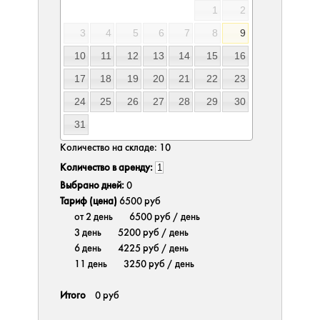
1
2
3
4
5
6
7
8
9
10
11
12
13
14
15
16
17
18
19
20
21
22
23
24
25
26
27
28
29
30
31
Количество на складе:
10
Количество в аренду:
Выбрано дней:
0
Тариф (цена)
6500 руб
от 2 день
6500 руб
/ день
3 день
5200 руб
/ день
6 день
4225 руб
/ день
11 день
3250 руб
/ день
Итого
0 руб