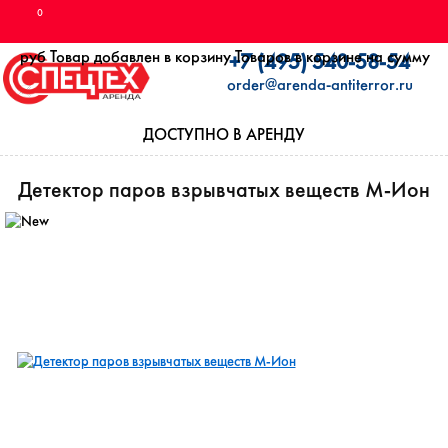
0
руб
Товар добавлен в корзину
Товаров в корзине
на сумму
+7 (495) 540-58-54
order@arenda-antiterror.ru
ДОСТУПНО В АРЕНДУ
Детектор паров взрывчатых веществ М-Ион