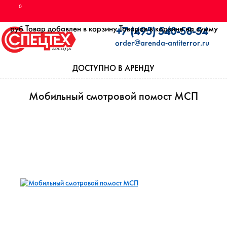
0
руб
Товар добавлен в корзину
Товаров в корзине
на сумму
+7 (495) 540-58-54
order@arenda-antiterror.ru
ДОСТУПНО В АРЕНДУ
Мобильный смотровой помост МСП