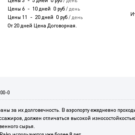
Цены
3
-
5 дней
0 руб
/ день
Цены
6
-
10 дней
0 руб
/ день
И
Цены
11
-
20 дней
0 руб
/ день
От 20 дней
Цена Договорная
.
00-0
ны за их долговечность. В аэропорту ежедневно проходи
сажиров, должен отличаться высокой износостойкостью. 
венного сырья.
ko используются уже более 8 лет.