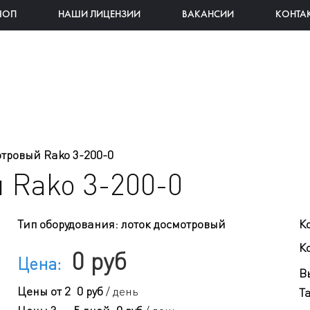
ЧОП
НАШИ ЛИЦЕНЗИИ
ВАКАНСИИ
КОНТА
тровый Rako 3-200-0
 Rako 3-200-0
Тип оборудования
:
лоток досмотровый
К
Ко
0 руб
Цена:
В
Цены
от 2
0 руб
/ день
Т