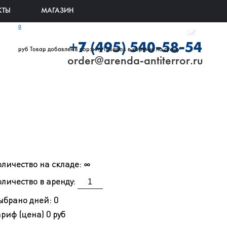
КТЫ
МАГАЗИН
0
+7 (495) 540-58-54
руб
Товар добавлен в корзину
Товаров в корзине
на сумму
order@arenda-antiterror.ru
оличество на складе:
∞
личество в аренду:
ыбрано дней:
0
ариф (цена)
0 руб